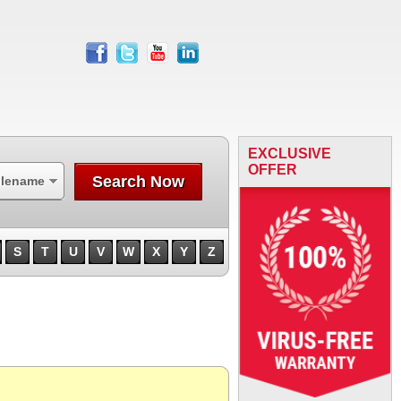
facebook
twitter
youtube
linkedin
EXCLUSIVE
OFFER
Search Now
ilename
S
T
U
V
W
X
Y
Z